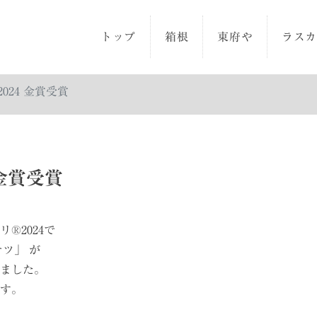
トップ
箱根
東府や
ラス
024 金賞受賞
金賞受賞
®2024で
ナツ」 が
ました。
す。