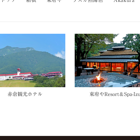
東府やResort＆Spa-Iz
赤倉観光ホテル